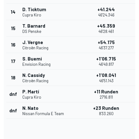
D. Ticktum
+41.244
14
Cupra Kiro
46'24.346
T. Barnard
+45.359
15
DS Penske
46'28.461
J. Vergne
+54.175
16
Citroën Racing
46'37.277
S. Buemi
+1'06.715
17
Envision Racing
46'49.817
N. Cassidy
+1'08.041
18
Citroën Racing
46'51.143
P. Martí
+11 Runden
dnf
Cupra Kiro
27'16.811
N. Nato
+23 Runden
dnf
Nissan Formula E Team
8'33.260