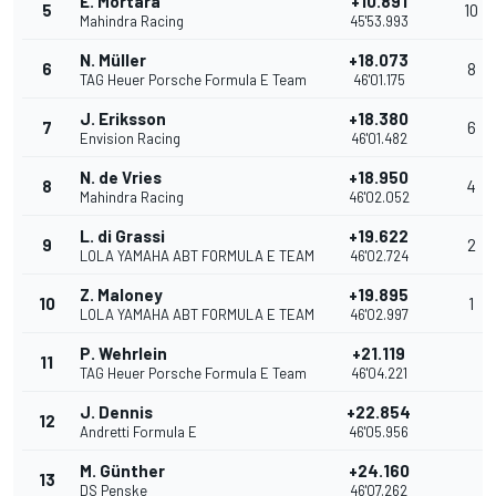
E. Mortara
+10.891
5
10
Mahindra Racing
45'53.993
N. Müller
+18.073
6
8
TAG Heuer Porsche Formula E Team
46'01.175
J. Eriksson
+18.380
7
6
Envision Racing
46'01.482
N. de Vries
+18.950
8
4
Mahindra Racing
46'02.052
L. di Grassi
+19.622
9
2
LOLA YAMAHA ABT FORMULA E TEAM
46'02.724
Z. Maloney
+19.895
10
1
LOLA YAMAHA ABT FORMULA E TEAM
46'02.997
P. Wehrlein
+21.119
11
TAG Heuer Porsche Formula E Team
46'04.221
J. Dennis
+22.854
12
Andretti Formula E
46'05.956
M. Günther
+24.160
13
DS Penske
46'07.262