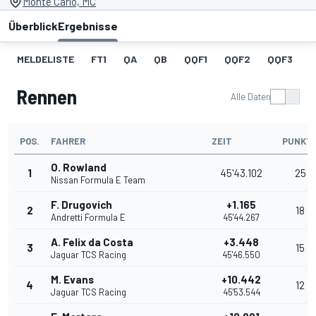
Monte Carlo, MC
Überblick
Ergebnisse
MELDELISTE
FT1
QA
QB
QQF1
QQF2
QQF3
Rennen
Alle Daten
POS.
FAHRER
ZEIT
PUNKT
O. Rowland
1
45'43.102
25
Nissan Formula E Team
F. Drugovich
+1.165
2
18
Andretti Formula E
45'44.267
A. Felix da Costa
+3.448
3
15
Jaguar TCS Racing
45'46.550
M. Evans
+10.442
4
12
Jaguar TCS Racing
45'53.544