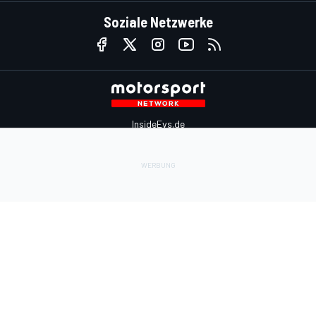
Soziale Netzwerke
InsideEvs.de
Motor1.com
Motorsportjobs.com
Autosport.com
Motorsportstats.com
Kontaktiere uns
Feedback
Werben auf Motorsport.com
Kontaktiere uns
sales@motorsport.com
Hans-Pinsel-Straße 9b
85540 Haar
Germany