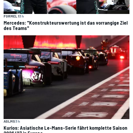
FORMEL 1
3 h
Mercedes: "Konstrukteurswertung ist das vorrangige Ziel
des Teams"
ASLMS
3 h
Kurios: Asiatische Le-Mans-Serie fährt komplette Saison
2026/27 in Europa