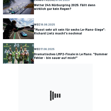
Wetter 24h Nürburgring 2025: Fällt denn
wirklich gar kein Regen?
WEC
18.06.2025
"Musst sehr alt sein für sechs Le-Mans-Siege":
Richard Lietz macht's nochmal
WEC
17.06.2025
Dramatisches LMP2-Finale in Le Mans: "Dummer
Fehler - bin sauer auf mich!"