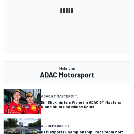
Mehr von
ADAC Motorsport
ADAC GT MASTERS
1 T.
Ein Blick hinters Visier im ADAC GT Masters:
Kiano Blum und Niklas Kalus
ALLGEMEINES
9 T.
DTM eSports Championship: RaceRoom holt