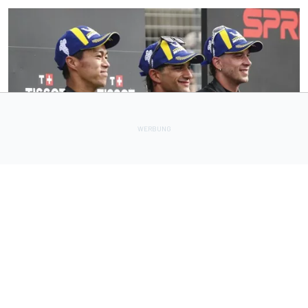
MOTOGP
11 h
MotoGP-Liveticker Silverstone: Aprilia-Trio im Sprint vorn,
Marquez P9