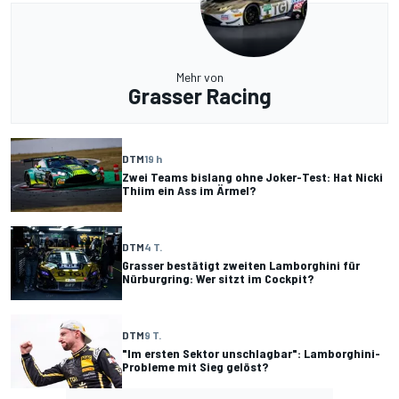
Mehr von
Grasser Racing
DTM
19 h
Zwei Teams bislang ohne Joker-Test: Hat Nicki
Thiim ein Ass im Ärmel?
DTM
4 T.
Grasser bestätigt zweiten Lamborghini für
Nürburgring: Wer sitzt im Cockpit?
DTM
9 T.
"Im ersten Sektor unschlagbar": Lamborghini-
Probleme mit Sieg gelöst?