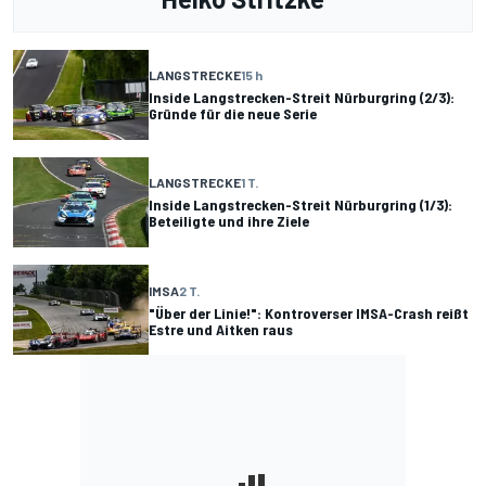
LANGSTRECKE
15 h
Inside Langstrecken-Streit Nürburgring (2/3):
Gründe für die neue Serie
LANGSTRECKE
1 T.
Inside Langstrecken-Streit Nürburgring (1/3):
Beteiligte und ihre Ziele
IMSA
2 T.
"Über der Linie!": Kontroverser IMSA-Crash reißt
Estre und Aitken raus