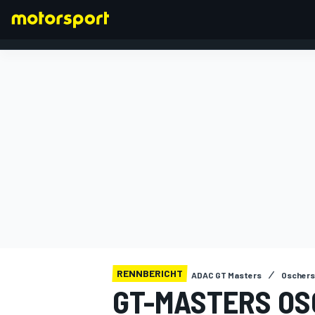
FORMEL 1
RENNBERICHT
ADAC GT Masters
Oschers
GT-MASTERS OS