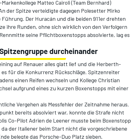
-Markenkollege Matteo Cairoli (Team Bernhard)
n der Spitze verteidigte dagegen Polesetter Mirko
e Führung. Der Huracán und die beiden 911er drehten
e ihre Runden, ohne sich wirklich von den Verfolgern
Rennmitte seine Pflichtboxenstopps absolvierte, lag es
 Spitzengruppe durcheinander
ing auf Renauer alles glatt lief und die Herberth-
es für die Konkurrenz Rückschläge. Spitzenreiter
adens einen Reifen wechseln und Kollege Christian
hsel aufgrund eines zu kurzen Boxenstopps mit einer
intliche Vergehen als Messfehler der Zeitnahme heraus.
unkt bereits absolviert war, konnte die Strafe nicht
is Co-Pilot Adrien de Leener musste beim Boxenstopp
da der Italiener beim Start nicht die vorgeschriebene
Ende belegte das Porsche-Duo Platz sieben.