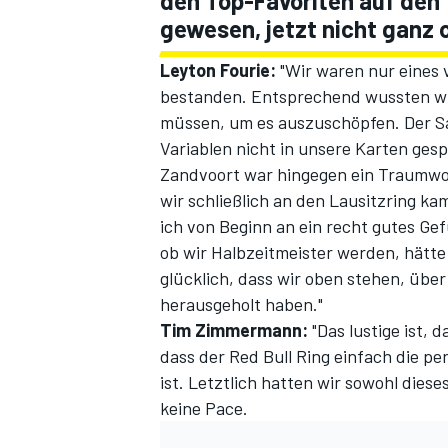
den Top-Favoriten auf den 
gewesen, jetzt nicht ganz 
Leyton Fourie:
"Wir waren nur eines 
bestanden. Entsprechend wussten wir
müssen, um es auszuschöpfen. Der Sai
Variablen nicht in unsere Karten gesp
Zandvoort war hingegen ein Traumwoc
wir schließlich an den Lausitzring ka
ich von Beginn an ein recht gutes Ge
SPORTWAGEN
ob wir Halbzeitmeister werden, hätte 
glücklich, dass wir oben stehen, übe
herausgeholt haben."
Tim Zimmermann:
"Das lustige ist,
dass der Red Bull Ring einfach die pe
ist. Letztlich hatten wir sowohl dies
keine Pace.