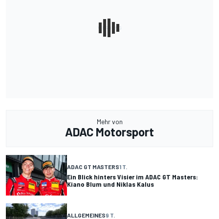
Mehr von
ADAC Motorsport
ADAC GT MASTERS
1 T.
Ein Blick hinters Visier im ADAC GT Masters:
Kiano Blum und Niklas Kalus
ALLGEMEINES
9 T.