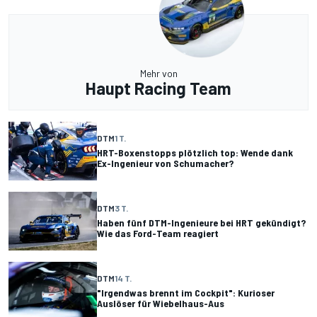
Mehr von
Haupt Racing Team
DTM
1 T.
HRT-Boxenstopps plötzlich top: Wende dank
Ex-Ingenieur von Schumacher?
DTM
3 T.
Haben fünf DTM-Ingenieure bei HRT gekündigt?
Wie das Ford-Team reagiert
DTM
14 T.
"Irgendwas brennt im Cockpit": Kurioser
Auslöser für Wiebelhaus-Aus