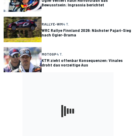
Ogier verliert nach Horrorcrash das
Bewusstsein: Ingrassia berichtet
RALLYE-WM
4 T.
WRC Rallye Finnland 2026: Nächster Pajari-Sieg
nach Ogier-Drama
MOTOGP
4 T.
KTM zieht offenbar Konsequenzen: Vinales
droht das vorzeitige Aus