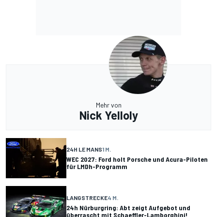
Mehr von
Nick Yelloly
24H LE MANS
1 M.
WEC 2027: Ford holt Porsche und Acura-Piloten
für LMDh-Programm
LANGSTRECKE
4 M.
24h Nürburgring: Abt zeigt Aufgebot und
überrascht mit Schaeffler-Lamborghini!