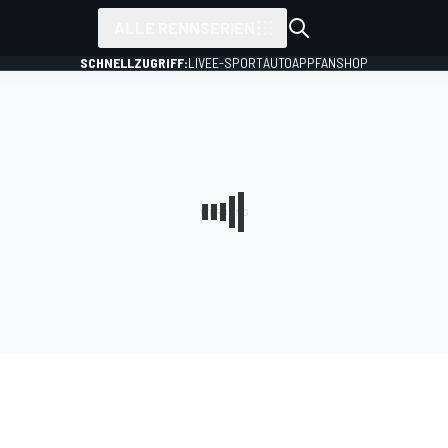
ALLE RENNSERIEN
SCHNELLZUGRIFF:
LIVE
E-SPORT
AUTO
APP
FANSHOP