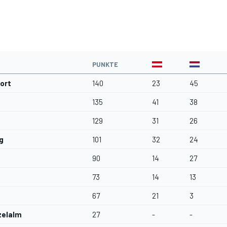
PUNKTE
ort
140
23
45
135
41
38
129
31
26
g
101
32
24
90
14
27
73
14
13
67
21
3
zelalm
27
-
-