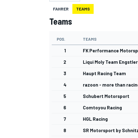
FAHRER
TEAMS
Teams
POS.
TEAMS
1
FK Performance Motorsp
MOTOGP
2
Liqui Moly Team Engstler
3
Haupt Racing Team
4
razoon - more than racin
5
Schubert Motorsport
6
Comtoyou Racing
7
HGL Racing
8
SR Motorsport by Schnit