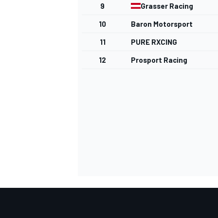
9
Grasser Racing
10
Baron Motorsport
11
PURE RXCING
DTM
12
Prosport Racing