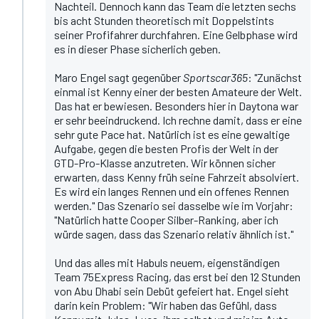
Nachteil. Dennoch kann das Team die letzten sechs
bis acht Stunden theoretisch mit Doppelstints
seiner Profifahrer durchfahren. Eine Gelbphase wird
es in dieser Phase sicherlich geben.
Maro Engel sagt gegenüber
Sportscar365
: "Zunächst
einmal ist Kenny einer der besten Amateure der Welt.
Das hat er bewiesen. Besonders hier in Daytona war
er sehr beeindruckend. Ich rechne damit, dass er eine
sehr gute Pace hat. Natürlich ist es eine gewaltige
Aufgabe, gegen die besten Profis der Welt in der
GTD-Pro-Klasse anzutreten. Wir können sicher
erwarten, dass Kenny früh seine Fahrzeit absolviert.
Es wird ein langes Rennen und ein offenes Rennen
werden." Das Szenario sei dasselbe wie im Vorjahr:
"Natürlich hatte Cooper Silber-Ranking, aber ich
würde sagen, dass das Szenario relativ ähnlich ist."
Und das alles mit Habuls neuem, eigenständigen
Team 75Express Racing, das erst bei den 12 Stunden
von Abu Dhabi sein Debüt gefeiert hat. Engel sieht
darin kein Problem: "Wir haben das Gefühl, dass