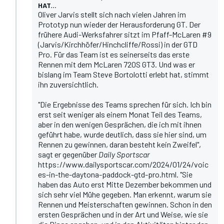
HAT...
Oliver Jarvis stellt sich nach vielen Jahren im
Prototyp nun wieder der Herausforderung GT. Der
frühere Audi-Werksfahrer sitzt im Pfaff-McLaren #9
(Jarvis/Kirchhöfer/Hinchcliffe/Rossi) in der GTD
Pro. Für das Team ist es seinerseits das erste
Rennen mit dem McLaren 720S GT3. Und was er
bislang im Team Steve Bortolotti erlebt hat, stimmt
ihn zuversichtlich.
"Die Ergebnisse des Teams sprechen für sich. Ich bin
erst seit weniger als einem Monat Teil des Teams,
aber in den wenigen Gesprächen, die ich mit ihnen
geführt habe, wurde deutlich, dass sie hier sind, um
Rennen zu gewinnen, daran besteht kein Zweifel",
sagt er gegenüber
Daily Sportscar
https://www.dailysportscar.com/2024/01/24/voic
es-in-the-daytona-paddock-gtd-pro.html. "Sie
haben das Auto erst Mitte Dezember bekommen und
sich sehr viel Mühe gegeben. Man erkennt, warum sie
Rennen und Meisterschaften gewinnen. Schon in den
ersten Gesprächen und in der Art und Weise, wie sie