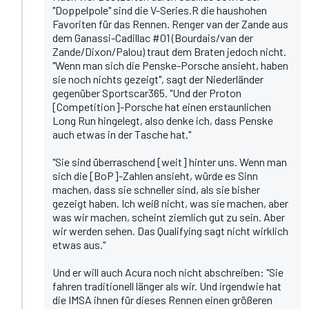
"Doppelpole" sind die V-Series.R die haushohen
Favoriten für das Rennen. Renger van der Zande aus
dem Ganassi-Cadillac #01 (Bourdais/van der
Zande/Dixon/Palou) traut dem Braten jedoch nicht.
"Wenn man sich die Penske-Porsche ansieht, haben
sie noch nichts gezeigt", sagt der Niederländer
gegenüber Sportscar365. "Und der Proton
[Competition]-Porsche hat einen erstaunlichen
Long Run hingelegt, also denke ich, dass Penske
auch etwas in der Tasche hat."
"Sie sind überraschend [weit] hinter uns. Wenn man
sich die [BoP]-Zahlen ansieht, würde es Sinn
machen, dass sie schneller sind, als sie bisher
gezeigt haben. Ich weiß nicht, was sie machen, aber
was wir machen, scheint ziemlich gut zu sein. Aber
wir werden sehen. Das Qualifying sagt nicht wirklich
etwas aus."
Und er will auch Acura noch nicht abschreiben: "Sie
fahren traditionell länger als wir. Und irgendwie hat
die IMSA ihnen für dieses Rennen einen größeren