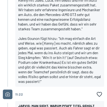
Kenny mit Jules, Luca, ihm selbst und mir im Auto
ein wirklich starkes Paket zusammengestellt hat.
Wir haben sehr erfahrene Ingenieure und Mechaniker
am Auto, die den Mercedes-AMG GT3 sehr gut
kennen und eine nachgewiesene Erfolgsbilanz
haben, und wir haben das Gefühl, dass wir ein sehr
starkes Team zusammengestellt haben."
Jules Gounon fügt hinzu: "Ich mag einfach die Art
und Weise, wie [Kenny] es macht, nämlich alles zu
geben, egal was passiert. Auch als Fahrer sagt er dir
jedes Mal, wenn du ins Auto steigst und wir um den
Sieg kämpfen: 'Win it or bin it!' (auf Deutsch etwa:
Podium oder Krankenhaus) Es ist ein gutes Gefühl
und gibt dir vielleicht das kleine bisschen extra,
wenn der Teamchef persönlich dir sagt, dass du
volles Risiko gehen sollst und er hinter dir steht, egal
was passiert!"
11:22
JARVIS: MAN SIEHT, WARUM PFAFF TITEL GEHOLT