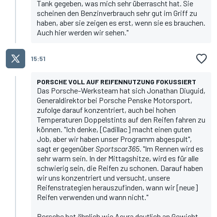
Tank gegeben, was mich sehr überrascht hat. Sie
scheinen den Benzinverbrauch sehr gut im Griff zu
haben, aber sie zeigen es erst, wenn sie es brauchen.
Auch hier werden wir sehen."
15:51
PORSCHE VOLL AUF REIFENNUTZUNG FOKUSSIERT
Das Porsche-Werksteam hat sich Jonathan Diuguid,
Generaldirektor bei Porsche Penske Motorsport,
zufolge darauf konzentriert, auch bei hohen
Temperaturen Doppelstints auf den Reifen fahren zu
können. "Ich denke, [Cadillac] macht einen guten
Job, aber wir haben unser Programm abgespult",
sagt er gegenüber
Sportscar365
. "Im Rennen wird es
sehr warm sein. In der Mittagshitze, wird es für alle
schwierig sein, die Reifen zu schonen. Darauf haben
wir uns konzentriert und versucht, unsere
Reifenstrategien herauszufinden, wann wir [neue]
Reifen verwenden und wann nicht."
Porsche hat ähnlich wie Acura deutlich an Gewicht