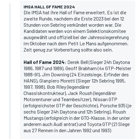
IMSA HALL OF FAME 2024
Die IMSA hat ihre Hall of Fame erweitert. Es ist die
zweite Runde, nachdem die Erste 2023 bei den 12
Stunden von Sebring verkündet worden war. Die
Kandidaten werden von einem Selektionskomitee
ausgewählt und offiziell bei der Jahressiegerehrung
im Oktober nach dem Petit Le Mans aufgenommen.
Zeit genug zur Vorbereitung sollte also sein.
Hall of Fame 2024:
Derek Bell (Sieger 24h Daytona
1986, 1987 und 1989), Geoff Brabham (4x GTP-Meister
1988-91), Jim Downing (24 Einzelsiege, Erfinder des
HANS), Gianpiero Moretti (Sieger 12h Sebring 1995,
1997, 1998), Bob Riley (legendärer
Chassiskontrukteur), Jack Roush (legendärer
Motorentuner und Teambesitzer), Nissan GTP
(erfolgreichster GTP der Geschichte), Porsche 935 (je
sechs Sieger 24h Daytona und 12h Sebring), Roush
Mustangs (erfolgreich in der GTO-Klasse, in der unter
anderem auch Audi antrat) und Toyota GTP (21 Siege
aus 27 Rennen in den Jahren 1992 und 1993)