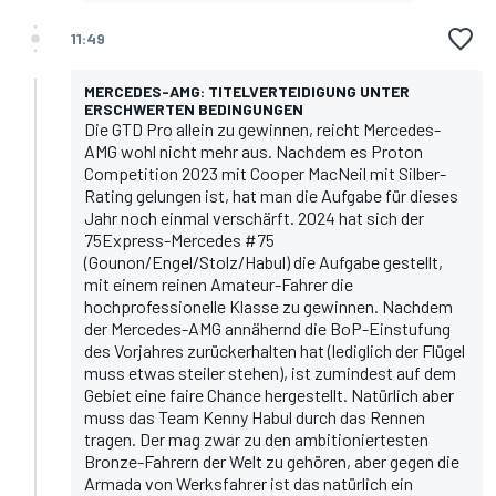
11:49
MERCEDES-AMG: TITELVERTEIDIGUNG UNTER
ERSCHWERTEN BEDINGUNGEN
Die GTD Pro allein zu gewinnen, reicht Mercedes-
AMG wohl nicht mehr aus. Nachdem es Proton
Competition 2023 mit Cooper MacNeil mit Silber-
Rating gelungen ist, hat man die Aufgabe für dieses
Jahr noch einmal verschärft. 2024 hat sich der
75Express-Mercedes #75
(Gounon/Engel/Stolz/Habul) die Aufgabe gestellt,
mit einem reinen Amateur-Fahrer die
hochprofessionelle Klasse zu gewinnen. Nachdem
der Mercedes-AMG annähernd die BoP-Einstufung
des Vorjahres zurückerhalten hat (lediglich der Flügel
muss etwas steiler stehen), ist zumindest auf dem
Gebiet eine faire Chance hergestellt. Natürlich aber
muss das Team Kenny Habul durch das Rennen
tragen. Der mag zwar zu den ambitioniertesten
Bronze-Fahrern der Welt zu gehören, aber gegen die
Armada von Werksfahrer ist das natürlich ein