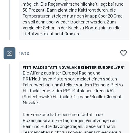
möglich. Die Regenwahrscheinlichkeit liegt bei rund
50 Prozent. Dann zieht eine Kaltfront durch, die
Temperaturen steigen nur noch knapp über 20 Grad,
es soll dann aber wieder trockener werden. Zum
Vergleich: Schon in der Nach zu Montag sinken die
Tiefstwerte auf acht Grad ab.
19:32
FITTIPALDI STATT NOVALAK BEI INTER EUROPOL/PR1
Die Allianz aus Inter Europol Racing und
PR1/Mathiasen Motorsport meldet einen späten
Fahrerwechsel unmittelbar vor dem Rennen: Pietro
Fittipaldi ersetzt im PR1-Mathiasen-Oreca #52
(Smiechowski/Fittipaldi/Dillmann/Boulle) Clement
Novalak.
Der Franzose hatte bei einem Unfall in der
Boxengasse am Freitagmorgen Verletzungen an
Bein und Hüfte davongetragen. Diese sind nach
Teamangaben nicht zu schwer, aber schwer genug,