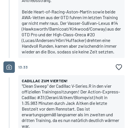
Antriebsstrang.
Beide Heart-of-Racing-Aston-Martin sowie beide
AWA-Vetten aus der GTD fuhren im letzten Training
gar nicht mehr raus. Der Vasser-Sullivan-Lexus #14
(Hawksworth/Barnicoat/Kirkwood/Conway) aus der
GTD Pro und der High-Class-Oreca #20
(Lucas/Andersen/Hörr/Huffacker) drehten eine
Handvoll Runden, kamen aber zwischendrin immer
wieder an die Box, sodass sie keine Zeit setzten.
13:33
CADILLAC ZUM VIERTEN!
"Clean Sweep" der Cadillac V-Series.R in den vier
offiziellen Trainingssitzungen! Der Action-Express-
Cadillac #31 (Derani/Aitken/Blomqvist) holt in
1:35.983 Minuten durch Jack Aitken die letzte
Bestzeit vor dem Rennstart. Das ist
erwartungsgemäß langsamer als im zweiten und
dritten Training, da es nun natürlich deutlich wärmer
war.