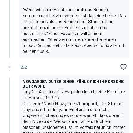
"Wenn wir ohne Probleme durch das Rennen
kommen und Letzter werden, ist das eine Lehre. Das
ist mir lieber, als das Rennen fünf Stunden lang
anzuführen, dann ein Problem zu haben und
auszufallen." Einen Favoriten will er nicht
ausmachen. "Aber wenn ich jemanden benennen
muss: Cadillac sieht stark aus. Aber wir sind alle mit
bei der Musik."
12:21
NEWGARDEN GUTER DINGE: FÜHLE MICH IM PORSCHE
SEHR WOHL
IndyCar-Ass Josef Newgarden feiert seine Premiere
im Porsche 963 #7
(Cameron/Nasr/Newgarden/Campbell). Der Start in
Daytona ist für IndyCar-Piloten an sich nichts
Ungewöhnliches und es wird erwartet, dass sie auf
dem Niveau der Werksfahrer fahren. Doch ein
bisschen Unsicherheit ist im Vorfeld natürlich immer
dabei. So war es eine Erleichterung, dass er bislang