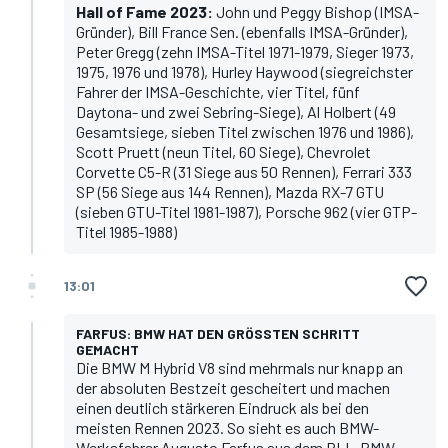
Hall of Fame 2023:
John und Peggy Bishop (IMSA-
Gründer), Bill France Sen. (ebenfalls IMSA-Gründer),
Peter Gregg (zehn IMSA-Titel 1971-1979, Sieger 1973,
1975, 1976 und 1978), Hurley Haywood (siegreichster
Fahrer der IMSA-Geschichte, vier Titel, fünf
Daytona- und zwei Sebring-Siege), Al Holbert (49
Gesamtsiege, sieben Titel zwischen 1976 und 1986),
Scott Pruett (neun Titel, 60 Siege), Chevrolet
Corvette C5-R (31 Siege aus 50 Rennen), Ferrari 333
SP (56 Siege aus 144 Rennen), Mazda RX-7 GTU
(sieben GTU-Titel 1981-1987), Porsche 962 (vier GTP-
Titel 1985-1988)
13:01
FARFUS: BMW HAT DEN GRÖSSTEN SCHRITT G
EMACHT
Die BMW M Hybrid V8 sind mehrmals nur knapp an
der absoluten Bestzeit gescheitert und machen
einen deutlich stärkeren Eindruck als bei den
meisten Rennen 2023. So sieht es auch BMW-
Werksfahrer Augusto Farfus aus dem RLL-BMW