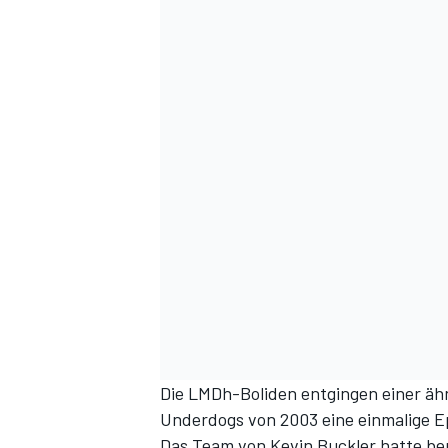
Die LMDh-Boliden entgingen einer ähn
Underdogs von 2003 eine einmalige E
Das Team von Kevin Buckler hatte be