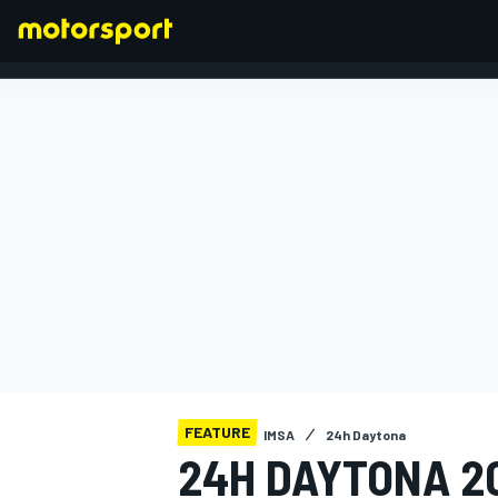
FORMEL 1
FEATURE
IMSA
24h Daytona
24H DAYTONA 20