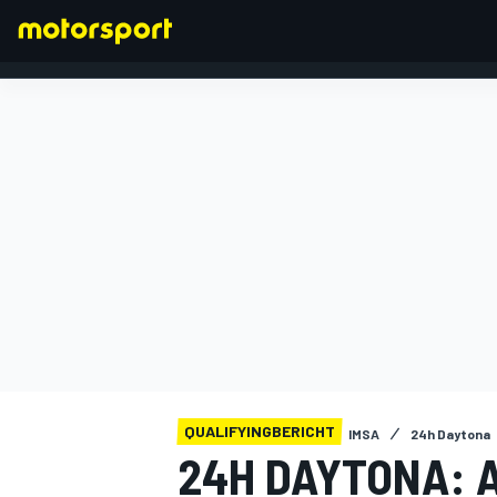
FORMEL 1
QUALIFYINGBERICHT
IMSA
24h Daytona
24H DAYTONA: 