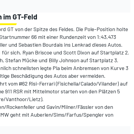
n im GT-Feld
rd GT von der Spitze des Feldes. Die Pole-Position holte
Startnummer 66 mit einer Rundenzeit von 1:43,473
ler und Sebastien Bourdais ins Lenkrad dieses Autos.
für sich, Ryan Briscoe und Scott Dixon auf Startplatz 2.
ich, Stefan Mücke und Billy Johnson auf Startplatz 3.
önlich schnellsten legte Pla beim Anbremsen von Kurve 3
altige Beschädigung des Autos aber vermeiden.
t vom #62 Risi-Ferrari (Fisichella/Calado/Vilander) auf
he 911 RSR mit Mittelmotor starten von den Plätzen 5
re/Vanthoor/Lietz).
en/Rockenfeller und Gavin/Milner/Fässler von den
 BMW geht mit Auberlen/Sims/Farfus/Spengler von