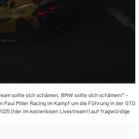
Team sollte sich schämen, BMW sollte sich schämen!" -
m Paul Miller Racing im Kampf um die Führung in der GTD
025 (
hier im kostenlosen Livestream!
) auf fragwürdige