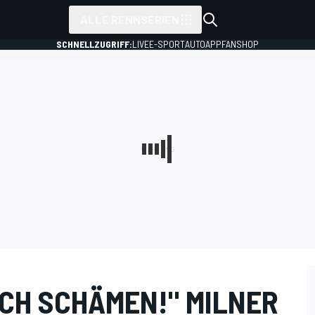
ALLE RENNSERIEN
SCHNELLZUGRIFF:
LIVE
E-SPORT
AUTO
APP
FANSHOP
ICH SCHÄMEN!" MILNER