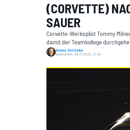
(CORVETTE) NA
SAUER
Corvette-Werkspilot Tommy Milner
damit der Teamkollege durchgehe
Heiko Stritzke
Bearbeitet:
26.01.2025, 21:04
MOTOGP