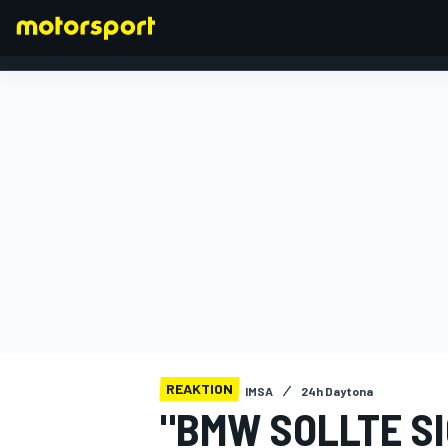
FORMEL 1
REAKTION
IMSA
24h Daytona
"BMW SOLLTE S