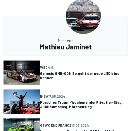
Mehr von
Mathieu Jaminet
WEC
4 M.
Genesis GMR-001: So geht der neue LMDh ins
Rennen
IMSA
17.05.2024
Porsches Traum-Wochenende: Privatier-Sieg,
Jubiläumssieg, Märchensieg
GTWC ENDURANCE
13.05.2024