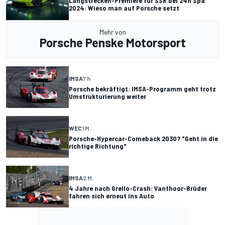
Langstrecken-Premiere für SSR bei 24h Spa
2024: Wieso man auf Porsche setzt
Mehr von
Porsche Penske Motorsport
IMSA
7 h
Porsche bekräftigt: IMSA-Programm geht trotz
Umstrukturierung weiter
WEC
1 M.
Porsche-Hypercar-Comeback 2030? "Geht in die
richtige Richtung"
IMSA
2 M.
4 Jahre nach Grello-Crash: Vanthoor-Brüder
fahren sich erneut ins Auto