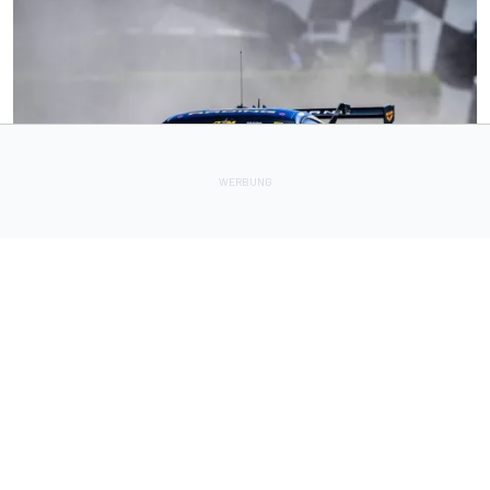
DTM
8 h
Haben fünf DTM-Ingenieure bei HRT gekündigt? Wie das
Ford-Team reagiert