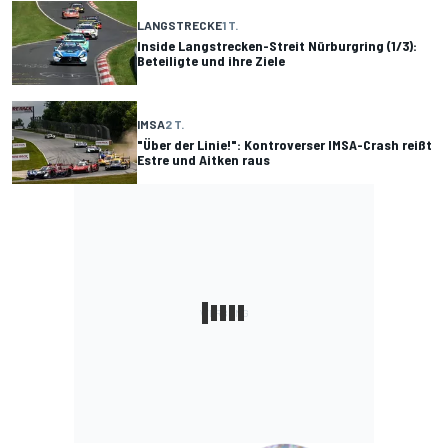
LANGSTRECKE
1 T.
Inside Langstrecken-Streit Nürburgring (1/3):
Beteiligte und ihre Ziele
IMSA
2 T.
"Über der Linie!": Kontroverser IMSA-Crash reißt
Estre und Aitken raus