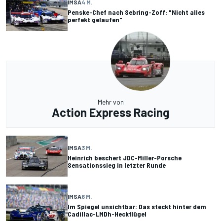
IMSA
4 M.
Penske-Chef nach Sebring-Zoff: "Nicht alles
perfekt gelaufen"
Mehr von
Action Express Racing
IMSA
3 M.
Heinrich beschert JDC-Miller-Porsche
Sensationssieg in letzter Runde
IMSA
6 M.
Im Spiegel unsichtbar: Das steckt hinter dem
Cadillac-LMDh-Heckflügel