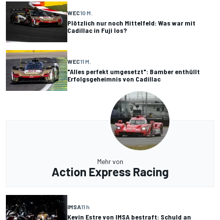
WEC
10 M.
Plötzlich nur noch Mittelfeld: Was war mit
Cadillac in Fuji los?
WEC
11 M.
"Alles perfekt umgesetzt": Bamber enthüllt
Erfolgsgeheimnis von Cadillac
Mehr von
Action Express Racing
IMSA
11 h
Kevin Estre von IMSA bestraft: Schuld an