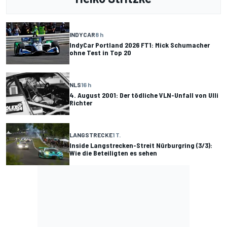
INDYCAR
8 h
IndyCar Portland 2026 FT1: Mick Schumacher
ohne Test in Top 20
NLS
16 h
4. August 2001: Der tödliche VLN-Unfall von Ulli
Richter
LANGSTRECKE
1 T.
Inside Langstrecken-Streit Nürburgring (3/3):
Wie die Beteiligten es sehen