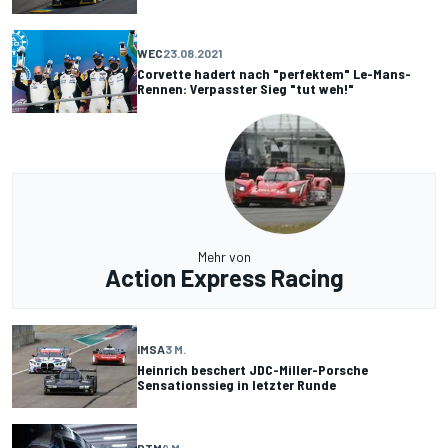
WEC
23.08.2021
Corvette hadert nach "perfektem" Le-Mans-
Rennen: Verpasster Sieg "tut weh!"
Mehr von
Action Express Racing
IMSA
3 M.
Heinrich beschert JDC-Miller-Porsche
Sensationssieg in letzter Runde
DTM
9 M.