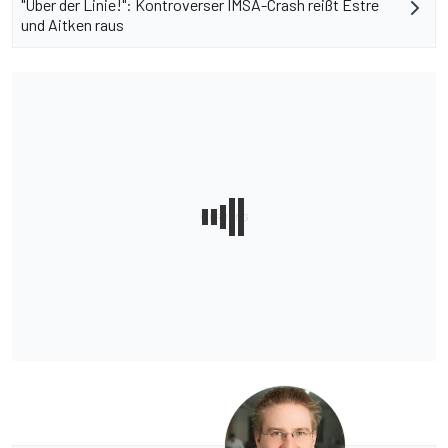
"Über der Linie!": Kontroverser IMSA-Crash reißt Estre
und Aitken raus