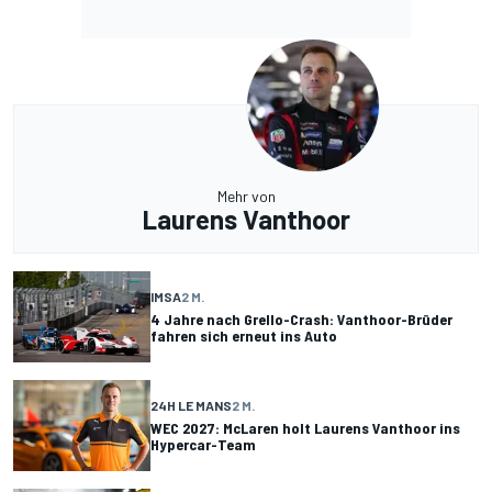
Mehr von
Laurens Vanthoor
IMSA
2 M.
4 Jahre nach Grello-Crash: Vanthoor-Brüder
fahren sich erneut ins Auto
24H LE MANS
2 M.
WEC 2027: McLaren holt Laurens Vanthoor ins
Hypercar-Team