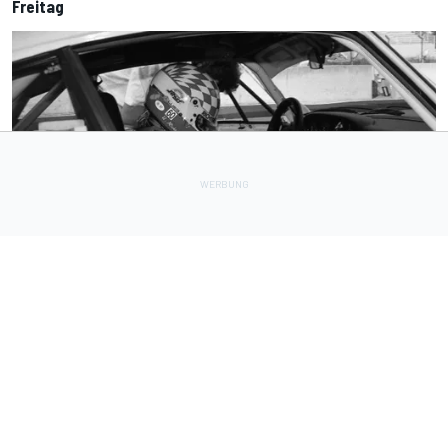
Freitag
NLS
3 h
4. August 2001: Der tödliche VLN-Unfall von Ulli Richter