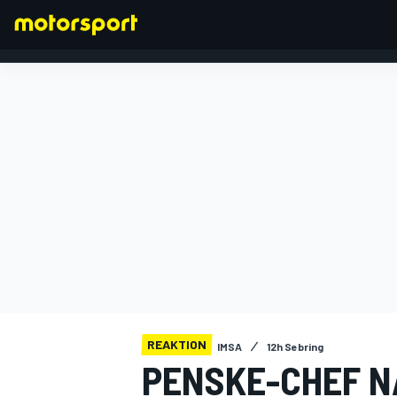
FORMEL 1
REAKTION
IMSA
12h Sebring
PENSKE-CHEF N