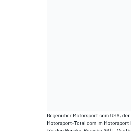
Gegenüber
Motorsport.com USA
, de
Motorsport-Total.com im Motorsport N
für den Penske-Porsche #6 (L. Vantho