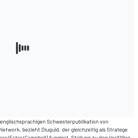
r englischsprachigen Schwesterpublikation von
etwork, bezieht Diuguid, der gleichzeitig als Stratege
or/Estre/Campbell) fungiert, Stellung zu den Vorfällen.