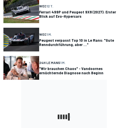
WEC
12 T.
Ferrari 499P und Peugeot 9X8 (2027): Erster
Blick auf Evo-Hypercars
WEC
1 M.
Peugeot verpasst Top 10 in Le Mans: "Gute
Renndurchführung, aber ..."
24H LE MANS
1 M.
"Wir brauchen Chaos" - Vandoornes
ernüchternde Diagnose nach Beginn