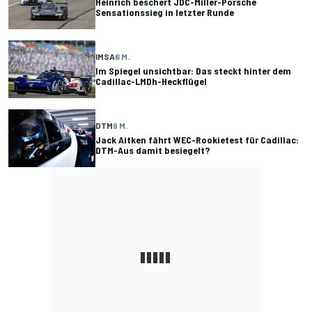
Heinrich beschert JDC-Miller-Porsche
Sensationssieg in letzter Runde
IMSA
6 M.
Im Spiegel unsichtbar: Das steckt hinter dem
Cadillac-LMDh-Heckflügel
DTM
9 M.
Jack Aitken fährt WEC-Rookietest für Cadillac:
DTM-Aus damit besiegelt?