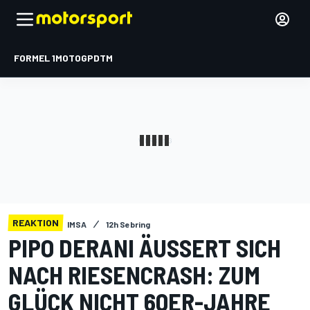
FORMEL 1
MOTOGP
DTM
REAKTION
IMSA
12h Sebring
PIPO DERANI ÄUSSERT SICH N
ACH RIESENCRASH: ZUM G
LÜCK NICHT 60ER-JAHRE