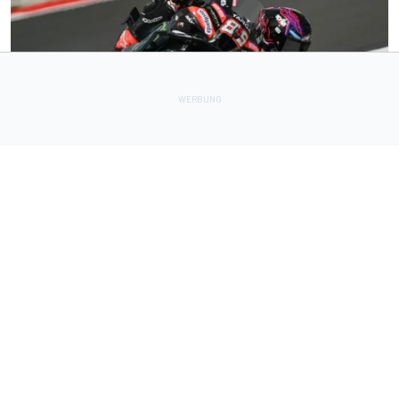
MOTOGP
9 h
MotoGP-Sprint Silverstone 2026: Jorge Martin siegt, Marc
Marquez Neunter