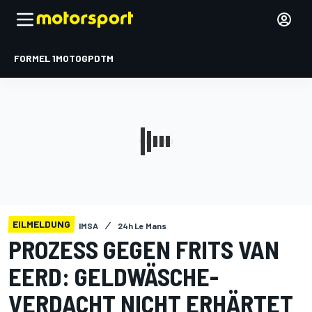
FORMEL 1
MOTOGP
DTM
EILMELDUNG
IMSA
24h Le Mans
PROZESS GEGEN FRITS VAN
EERD: GELDWÄSCHE-
VERDACHT NICHT ERHÄRTET