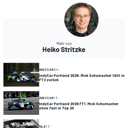
Mehr von
Heiko Stritzke
INDYCAR
5 h
IndyCar Portland 2026: Mick Schumacher fällt in
FT2 zurück
INDYCAR
1 T.
IndyCar Portland 2026 FT1: Mick Schumacher
ohne Test in Top 20
NLS
1 T.