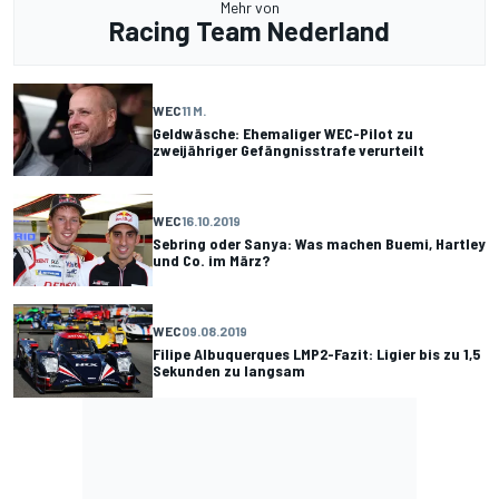
Mehr von
Racing Team Nederland
WEC
11 M.
Geldwäsche: Ehemaliger WEC-Pilot zu
zweijähriger Gefängnisstrafe verurteilt
WEC
16.10.2019
Sebring oder Sanya: Was machen Buemi, Hartley
und Co. im März?
WEC
09.08.2019
Filipe Albuquerques LMP2-Fazit: Ligier bis zu 1,5
Sekunden zu langsam