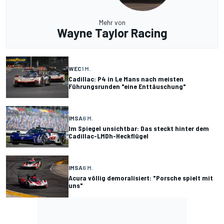
Mehr von
Wayne Taylor Racing
WEC
1 M.
Cadillac: P4 in Le Mans nach meisten
Führungsrunden "eine Enttäuschung"
IMSA
6 M.
Im Spiegel unsichtbar: Das steckt hinter dem
Cadillac-LMDh-Heckflügel
IMSA
6 M.
Acura völlig demoralisiert: "Porsche spielt mit
uns"