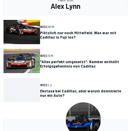
Alex Lynn
WEC
10 M.
Plötzlich nur noch Mittelfeld: Was war mit
Cadillac in Fuji los?
WEC
11 M.
"Alles perfekt umgesetzt": Bamber enthüllt
Erfolgsgeheimnis von Cadillac
WEC
1 J.
Ekstase bei Cadillac, aber warum dominierte
nur ein Auto?