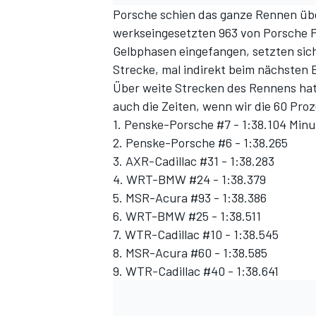
Porsche schien das ganze Rennen übe
werkseingesetzten 963 von Porsche P
Gelbphasen eingefangen, setzten sich
Strecke, mal indirekt beim nächsten
Über weite Strecken des Rennens hatt
auch die Zeiten, wenn wir die 60 Pro
1. Penske-Porsche #7 - 1:38.104 Min
2. Penske-Porsche #6 - 1:38.265
3. AXR-Cadillac #31 - 1:38.283
SPORTWAGEN
4. WRT-BMW #24 - 1:38.379
5. MSR-Acura #93 - 1:38.386
6. WRT-BMW #25 - 1:38.511
7. WTR-Cadillac #10 - 1:38.545
8. MSR-Acura #60 - 1:38.585
9. WTR-Cadillac #40 - 1:38.641