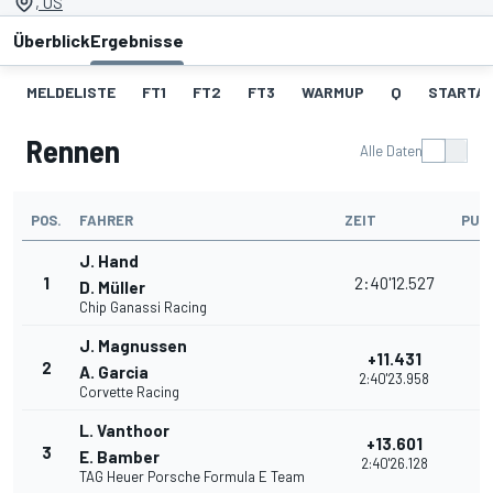
, US
Überblick
Ergebnisse
MELDELISTE
FT1
FT2
FT3
WARMUP
Q
STARTA
Rennen
Alle Daten
POS.
FAHRER
ZEIT
PUN
J. Hand
1
2:40'12.527
3
D. Müller
Chip Ganassi Racing
J. Magnussen
+11.431
2
3
A. Garcia
2:40'23.958
Corvette Racing
L. Vanthoor
+13.601
3
3
E. Bamber
2:40'26.128
TAG Heuer Porsche Formula E Team