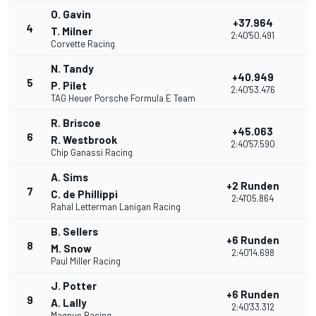
O. Gavin
+37.964
4
2
T. Milner
2:40'50.491
Corvette Racing
N. Tandy
+40.949
5
2
P. Pilet
2:40'53.476
TAG Heuer Porsche Formula E Team
R. Briscoe
+45.063
6
2
R. Westbrook
2:40'57.590
Chip Ganassi Racing
A. Sims
+2 Runden
7
2
C. de Phillippi
2:41'05.864
Rahal Letterman Lanigan Racing
B. Sellers
+6 Runden
8
3
M. Snow
2:40'14.698
Paul Miller Racing
J. Potter
+6 Runden
9
3
A. Lally
2:40'33.312
Magnus Racing