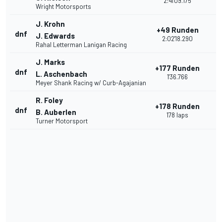
2:41'09.175
Wright Motorsports
J. Krohn
+49 Runden
dnf
2
J. Edwards
2:02'18.290
Rahal Letterman Lanigan Racing
J. Marks
+177 Runden
dnf
2
L. Aschenbach
1'36.766
Meyer Shank Racing w/ Curb-Agajanian
R. Foley
+178 Runden
dnf
2
B. Auberlen
178 laps
Turner Motorsport