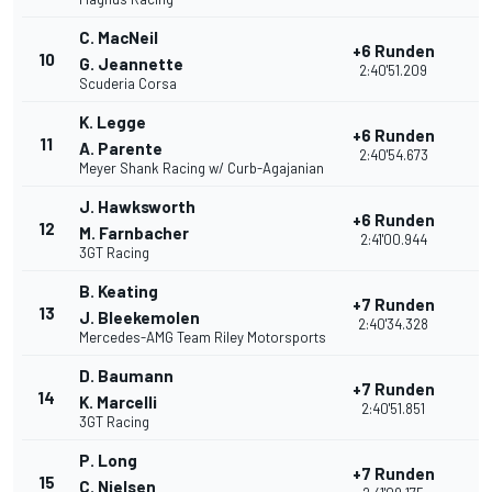
C. MacNeil
+6 Runden
10
3
G. Jeannette
2:40'51.209
Scuderia Corsa
K. Legge
+6 Runden
11
2
A. Parente
2:40'54.673
Meyer Shank Racing w/ Curb-Agajanian
J. Hawksworth
+6 Runden
12
2
M. Farnbacher
2:41'00.944
3GT Racing
B. Keating
+7 Runden
13
2
J. Bleekemolen
2:40'34.328
Mercedes-AMG Team Riley Motorsports
D. Baumann
+7 Runden
14
2
K. Marcelli
2:40'51.851
3GT Racing
P. Long
+7 Runden
15
2
C. Nielsen