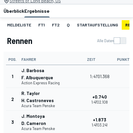
Streets of Long Beach, US
Überblick
Ergebnisse
MELDELISTE
FT1
FT2
Q
STARTAUFSTELLUNG
RE
Rennen
Alle Daten
POS.
FAHRER
ZEIT
PUNKTE
J. Barbosa
1
1:41'01.368
F. Albuquerque
Action Express Racing
R. Taylor
+0.740
2
H. Castroneves
1:41'02.108
Acura Team Penske
J. Montoya
+1.873
3
D. Cameron
1:41'03.241
Acura Team Penske