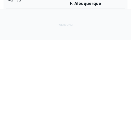
F. Albuquerque
Lade Deine Apps herunter