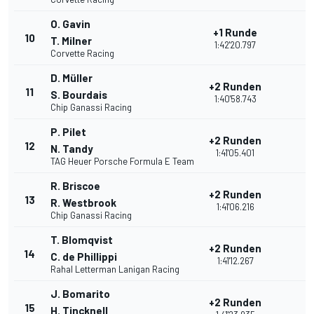
O. Gavin
+1 Runde
10
T. Milner
1:42'20.797
Corvette Racing
D. Müller
+2 Runden
11
S. Bourdais
1:40'58.743
Chip Ganassi Racing
P. Pilet
+2 Runden
12
N. Tandy
1:41'05.401
TAG Heuer Porsche Formula E Team
R. Briscoe
+2 Runden
13
R. Westbrook
1:41'06.216
Chip Ganassi Racing
T. Blomqvist
+2 Runden
14
C. de Phillippi
1:41'12.267
Rahal Letterman Lanigan Racing
J. Bomarito
+2 Runden
15
H. Tincknell