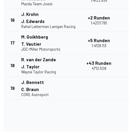
1:41'23.935
Mazda Team Joest
J. Krohn
+2 Runden
16
J. Edwards
1:42'07.781
Rahal Letterman Lanigan Racing
M. Goikhberg
+5 Runden
17
T. Vautier
1:41'28.113
JDC-Miller Motorsports
R. van der Zande
+43 Runden
18
J. Taylor
47'12.508
Wayne Taylor Racing
J. Bennett
19
C. Braun
CORE Autosport