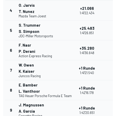
O. Jarvis
+21.066
4
T. Nunez
1:41'22.434
Mazda Team Joest
S. Trummer
+25.483
5
S. Simpson
1:41'26.851
JDC-Miller Motorsports
F. Nasr
+35.280
6
P. Derani
1:41'36.648
Action Express Racing
W. Owen
+1 Runde
7
K. Kaiser
1:41'21.540
Juncos Racing
E. Bamber
+1 Runde
8
L. Vanthoor
1:42'16.178
TAG Heuer Porsche Formula E Team
J. Magnussen
+1 Runde
9
A. Garcia
1:42'20.651
Corvette Racing