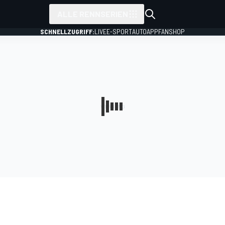
ALLE RENNSERIEN
SCHNELLZUGRIFF:
LIVE
E-SPORT
AUTO
APP
FANSHOP