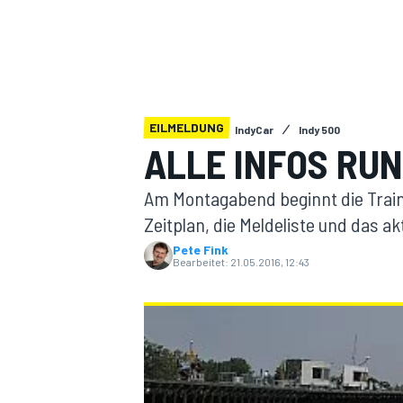
EILMELDUNG
IndyCar
Indy 500
ALLE INFOS RUN
MOTOGP
Am Montagabend beginnt die Trai
Zeitplan, die Meldeliste und das a
Pete Fink
Bearbeitet:
21.05.2016, 12:43