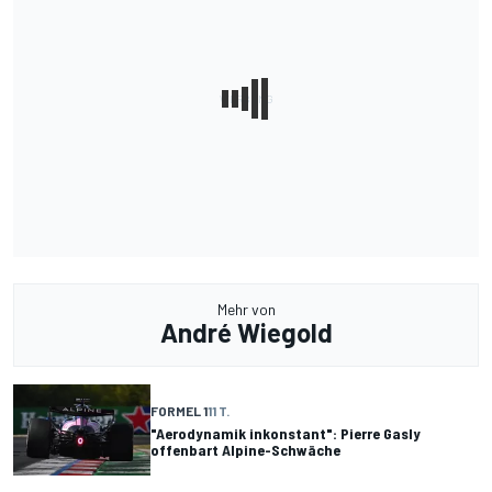
Mehr von
André Wiegold
FORMEL 1
11 T.
"Aerodynamik inkonstant": Pierre Gasly
offenbart Alpine-Schwäche