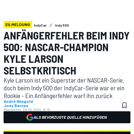
EILMELDUNG
IndyCar
Indy 500
ANFÄNGERFEHLER BEIM INDY
500: NASCAR-CHAMPION
KYLE LARSON
SELBSTKRITISCH
Kyle Larson ist ein Superstar der NASCAR-Serie,
doch beim Indy 500 der IndyCar-Serie war er ein
Rookie - Ein Anfängerfehler warf ihn zurück
André Wiegold
Joey Barnes
Bearbeitet:
29.05.2024, 15:15
ALS BEVORZUGTE QUELLE HINZUFÜGEN