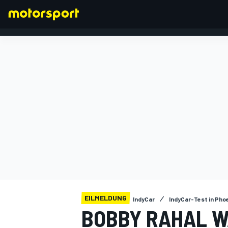
FORMEL 1
EILMELDUNG
IndyCar
IndyCar-Test in Pho
BOBBY RAHAL 