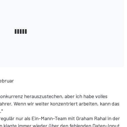
Februar
er Konkurrenz herauszustechen, aber ich habe volles
ahrer. Wenn wir weiter konzentriert arbeiten, kann das
."
regulär nur als Ein-Mann-Team mit Graham Rahal in der
n klagte immer wieder über den fehlenden Daten-Input