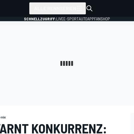
ALLE RENNSERIEN
SCHNELLZUGRIFF:
LIVE
E-SPORT
AUTO
APP
FANSHOP
enix
WARNT KONKURRENZ: