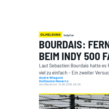
EILMELDUNG
IndyCar
BOURDAIS: FER
MOTOGP
BEIM INDY 500 
Laut Sebastien Bourdais hatte es 
viel zu einfach – Ein zweiter Vers
André Wiegold
Guillaume Navarro
Veröffentlicht:
14.06.2018, 09:05