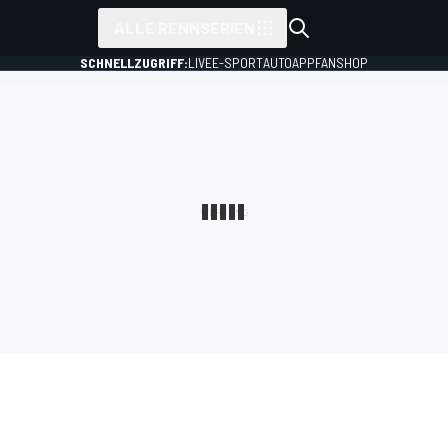
ALLE RENNSERIEN
SCHNELLZUGRIFF:
LIVE
E-SPORT
AUTO
APP
FANSHOP