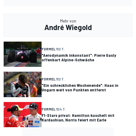
Mehr von
André Wiegold
FORMEL 1
12 T.
"Aerodynamik inkonstant": Pierre Gasly
offenbart Alpine-Schwäche
FORMEL 1
12 T.
"Ein schreckliches Wochenende": Haas in
Ungarn weit von Punkten entfernt
FORMEL 1
24 T.
F1-Stars privat: Hamilton kuschelt mit
Kardashian, Norris feiert mit Earle