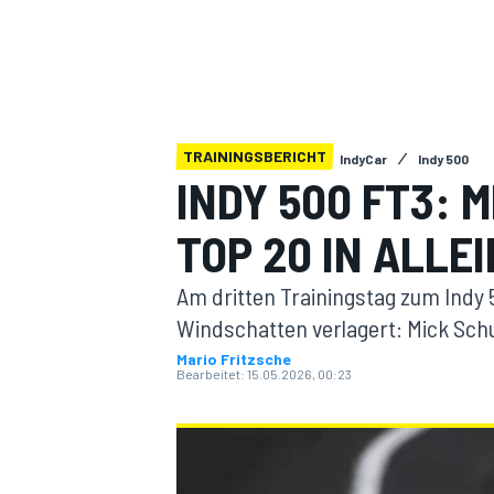
TRAININGSBERICHT
IndyCar
Indy 500
INDY 500 FT3: 
MOTOGP
TOP 20 IN ALLE
Am dritten Trainingstag zum Indy
Windschatten verlagert: Mick Schum
Mario Fritzsche
Bearbeitet:
15.05.2026, 00:23