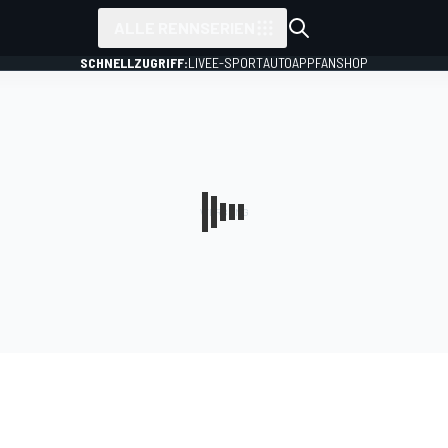
ALLE RENNSERIEN
SCHNELLZUGRIFF:
LIVE
E-SPORT
AUTO
APP
FANSHOP