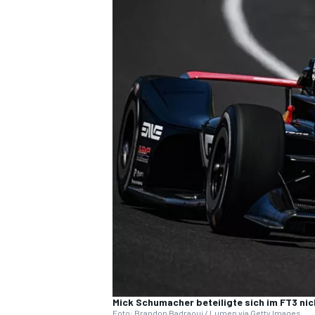
DTM
Mick Schumacher beteiligte sich im FT3 ni
Foto: Brandon Badraoui / Lumen via Getty Images