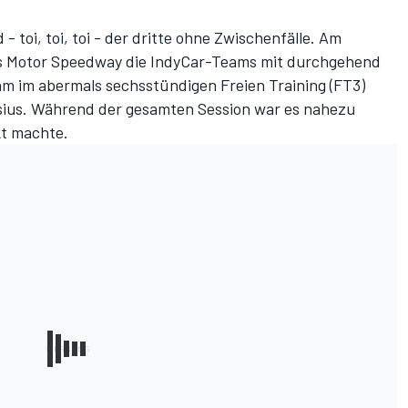
- toi, toi, toi - der dritte ohne Zwischenfälle. Am
is Motor Speedway die IndyCar-Teams mit durchgehend
m im abermals sechsstündigen Freien Training (FT3)
lsius. Während der gesamten Session war es nahezu
kt machte.