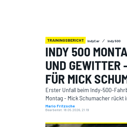
TRAININGSBERICHT
IndyCar
Indy 500
INDY 500 MONT
MOTOGP
UND GEWITTER 
FÜR MICK SCHU
Erster Unfall beim Indy-500-Fahr
Montag - Mick Schumacher rückt in
Mario Fritzsche
Bearbeitet:
18.05.2026, 21:19