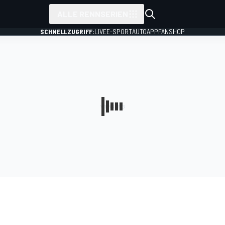
ALLE RENNSERIEN
SCHNELLZUGRIFF:
LIVE
E-SPORT
AUTO
APP
FANSHOP