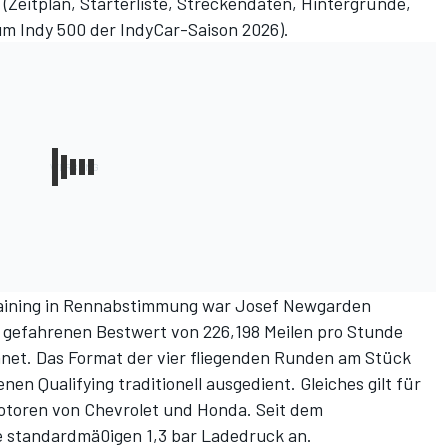
(
Zeitplan, Starterliste, Streckendaten, Hintergründe,
um Indy 500 der IndyCar-Saison 2026
).
ining
in Rennabstimmung war Josef Newgarden
k gefahrenen Bestwert von 226,198 Meilen pro Stunde
hnet. Das Format der vier fliegenden Runden am Stück
n Qualifying traditionell ausgedient. Gleiches gilt für
toren von Chevrolet und Honda. Seit dem
e standardmä0igen 1,3 bar Ladedruck an.