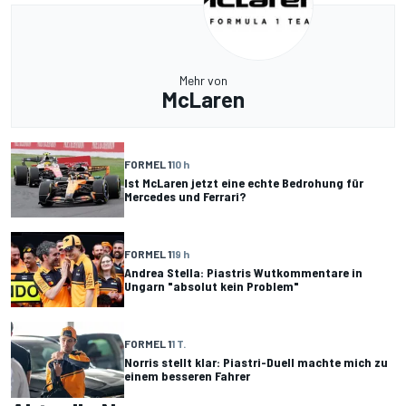
Mehr von
McLaren
FORMEL 1
10 h
Ist McLaren jetzt eine echte Bedrohung für
Mercedes und Ferrari?
FORMEL 1
19 h
Andrea Stella: Piastris Wutkommentare in
Ungarn "absolut kein Problem"
FORMEL 1
1 T.
Norris stellt klar: Piastri-Duell machte mich zu
einem besseren Fahrer