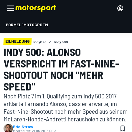
FORMEL 1
MOTOGP
DTM
EILMELDUNG
IndyCar
Indy 500
INDY 500: ALONSO
VERSPRICHT IM FAST-NINE-
SHOOTOUT NOCH "MEHR
SPEED"
Nach Platz 7 im 1. Qualifying zum Indy 500 2017
erklärte Fernando Alonso, dass er erwarte, im
Fast-Nine-Shootout noch mehr Speed aus seinem
McLaren-Honda-Andretti herausholen zu können.
Edd Straw
Bearbeitet:
21.05.2017, 09:31