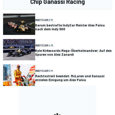
Chip Ganassi Racing
INDYCAR
2 M.
Darum bestrafte IndyCar Meister Alex Palou
nach dem Indy 500
INDYCAR
4 M.
Kyle Kirkwoords Mega-Überholmanöver: Auf den
Spuren von Alex Zanardi
INDYCAR
5 M.
Rechtsstreit beendet: McLaren und Ganassi
erzielen Einigung um Alex Palou