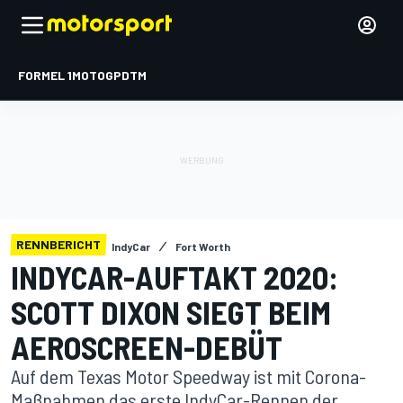
FORMEL 1
MOTOGP
DTM
RENNBERICHT
IndyCar
Fort Worth
INDYCAR-AUFTAKT 2020:
SCOTT DIXON SIEGT BEIM
AEROSCREEN-DEBÜT
Auf dem Texas Motor Speedway ist mit Corona-
Maßnahmen das erste IndyCar-Rennen der