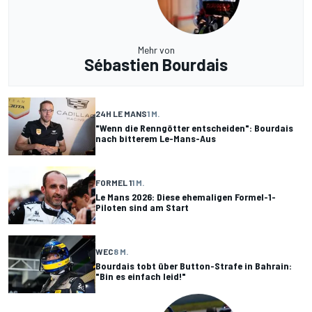
Mehr von
Sébastien Bourdais
24H LE MANS
1 M.
"Wenn die Renngötter entscheiden": Bourdais
nach bitterem Le-Mans-Aus
FORMEL 1
1 M.
Le Mans 2026: Diese ehemaligen Formel-1-
Piloten sind am Start
WEC
8 M.
Bourdais tobt über Button-Strafe in Bahrain:
"Bin es einfach leid!"