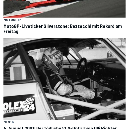
MOTOGP
1 h
MotoGP-Liveticker Silverstone: Bezzecchi mit Rekord am
Freitag
NLS
1 h
4. August 2001: Der tödliche VLN-Unfall von Ulli Richter