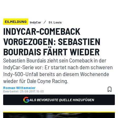
EILMELDUNG
IndyCar
St. Louis
INDYCAR-COMEBACK
VORGEZOGEN: SEBASTIEN
BOURDAIS FÄHRT WIEDER
Sebastien Bourdais zieht sein Comeback in der
IndyCar-Serie vor: Er startet nach dem schweren
Indy-500-Unfall bereits an diesem Wochenende
wieder für Dale Coyne Racing.
Roman Wittemeier
Bearbeitet:
25.08.2017, 15:03
ALS BEVORZUGTE QUELLE HINZUFÜGEN