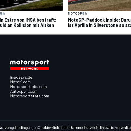
5 h
MOTOGP
8 h
in Estre von IMSA bestraft:
MotoGP-Paddock Inside: Dar
uld an Kollision mit Aitken
ist Aprilia in Silverstone so st
InsideEvs.de
Motor1.com
Motorsportjobs.com
Autosport.com
Motorsportstats.com
Nutzungsbedingungen
Cookie-Richtlinien
Datenschutzrichtlinie
Utiq verwalte