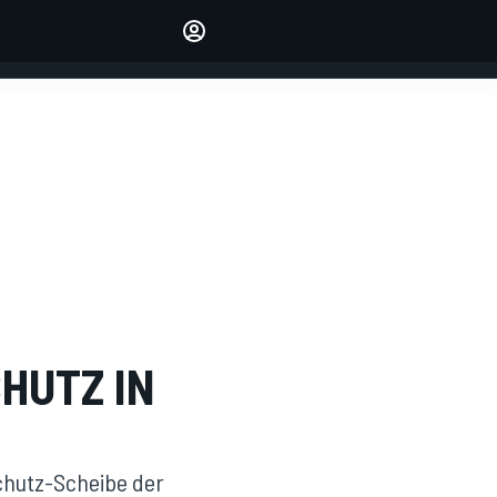
verwalten
Artikel kommentieren
EINLOGGEN
EDITION
DEUTSCHLAND
HUTZ IN
hutz-Scheibe der