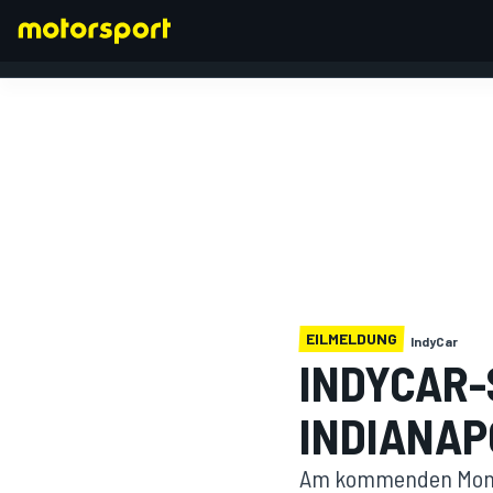
FORMEL 1
EILMELDUNG
IndyCar
INDYCAR-
INDIANAP
Am kommenden Monta