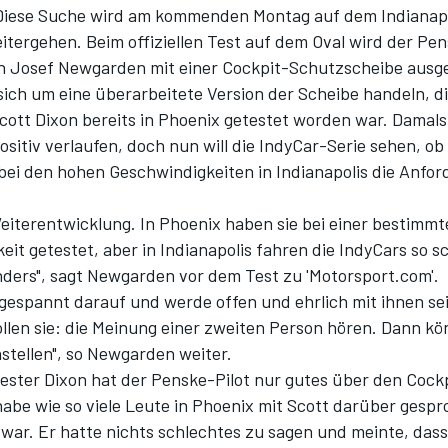
Diese Suche wird am kommenden Montag auf dem Indianapo
tergehen. Beim offiziellen Test auf dem Oval wird der Pe
n Josef Newgarden mit einer Cockpit-Schutzscheibe ausge
 sich um eine überarbeitete Version der Scheibe handeln, d
cott Dixon bereits in Phoenix getestet
worden war. Damals 
itiv verlaufen, doch nun will die IndyCar-Serie sehen, ob
bei den hohen Geschwindigkeiten in Indianapolis die Anfo
Weiterentwicklung. In Phoenix haben sie bei einer bestimm
it getestet, aber in Indianapolis fahren die IndyCars so sc
ders", sagt Newgarden vor dem Test zu 'Motorsport.com'.
r gespannt darauf und werde offen und ehrlich mit ihnen se
llen sie: die Meinung einer zweiten Person hören. Dann kö
stellen", so Newgarden weiter.
ester Dixon hat der Penske-Pilot nur gutes über den Cock
habe wie so viele Leute in Phoenix mit Scott darüber gespr
 war. Er hatte nichts schlechtes zu sagen und meinte, dass 