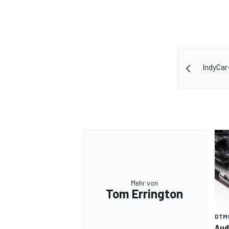
IndyCar
Mehr von
Tom Errington
DTM
Aud