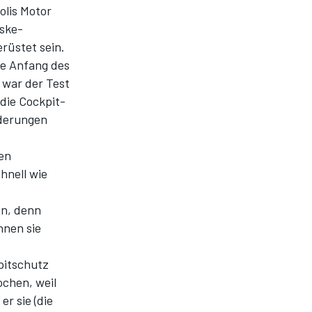
lis Motor
nske-
rüstet sein.
ie Anfang des
war der Test
 die Cockpit-
rderungen
ten
hnell wie
in, denn
nnen sie
pitschutz
ochen, weil
er sie (die