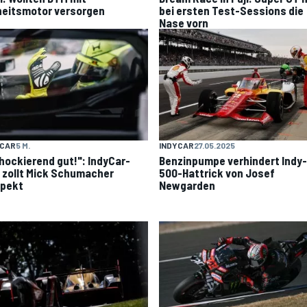
heitsmotor versorgen
bei ersten Test-Sessions die
Nase vorn
YCAR
5 M.
INDYCAR
27.05.2025
hockierend gut!": IndyCar-
Benzinpumpe verhindert Indy-
 zollt Mick Schumacher
500-Hattrick von Josef
pekt
Newgarden