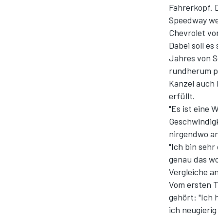
Fahrerkopf. 
Speedway wei
Chevrolet vo
Dabei soll es
Jahres
von S
rundherum pos
Kanzel auch 
erfüllt.
"Es ist eine 
Geschwindigke
nirgendwo an
"Ich bin seh
genau das wo
Vergleiche an
Vom ersten T
gehört: "Ich 
ich neugierig