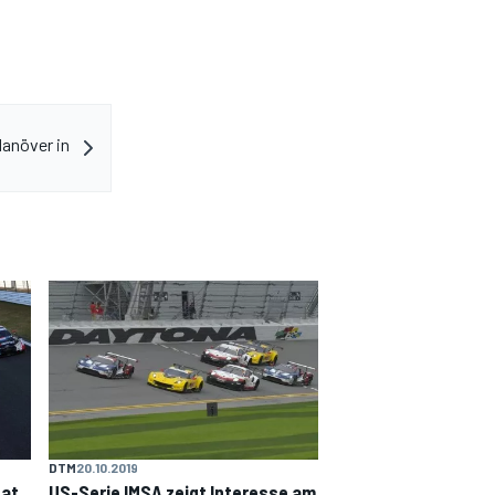
anöver in
DTM
20.10.2019
hat
US-Serie IMSA zeigt Interesse am