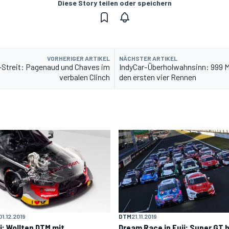
Diese Story teilen oder speichern
VORHERIGER ARTIKEL
NÄCHSTER ARTIKEL
-Streit: Pagenaud und Chaves im
IndyCar-Überholwahnsinn: 999 M
verbalen Clinch
den ersten vier Rennen
01.12.2019
DTM
21.11.2019
i: Wollten DTM mit
Dream Race in Fuji: Super GT 