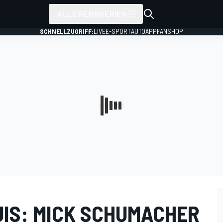
ALLE RENNSERIEN
SCHNELLZUGRIFF:
LIVE
E-SPORT
AUTO
APP
FANSHOP
UIS: MICK SCHUMACHER