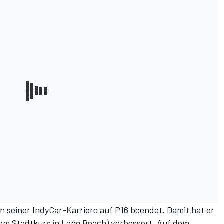
 seiner IndyCar-Karriere auf P16 beendet. Damit hat er
dem Stadtkurs in Long Beach) verbessert. Auf dem