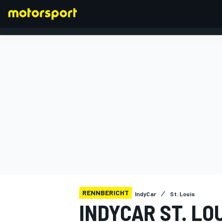
FORMEL 1
RENNBERICHT
IndyCar
St. Louis
INDYCAR ST. LO