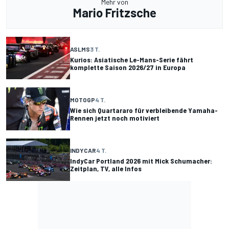
Mehr von
Mario Fritzsche
ASLMS
3 T.
Kurios: Asiatische Le-Mans-Serie fährt
komplette Saison 2026/27 in Europa
MOTOGP
4 T.
Wie sich Quartararo für verbleibende Yamaha-
Rennen jetzt noch motiviert
INDYCAR
4 T.
IndyCar Portland 2026 mit Mick Schumacher:
Zeitplan, TV, alle Infos