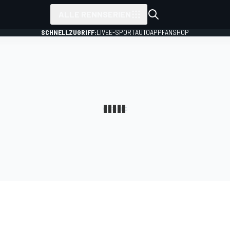
ALLE RENNSERIEN
SCHNELLZUGRIFF:
LIVE
E-SPORT
AUTO
APP
FANSHOP