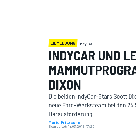
EILMELDUNG
IndyCar
INDYCAR UND L
MOTOGP
MAMMUTPROGRA
DIXON
Die beiden IndyCar-Stars Scott Di
neue Ford-Werksteam bei den 24 S
Herausforderung.
Mario Fritzsche
Bearbeitet:
14.03.2016, 17:20