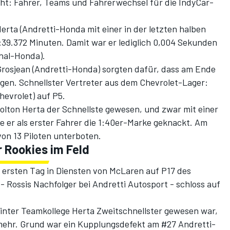
ht: Fahrer, Teams und Fahrerwechsel für die IndyCar-
erta (Andretti-Honda mit einer in der letzten halben
39.372 Minuten. Damit war er lediglich 0,004 Sekunden
ahal-Honda).
Grosjean (Andretti-Honda) sorgten dafür, dass am Ende
gen. Schnellster Vertreter aus dem Chevrolet-Lager:
hevrolet) auf P5.
olton Herta der Schnellste gewesen, und zwar mit einer
e er als erster Fahrer die 1:40er-Marke geknackt. Am
on 13 Piloten unterboten.
 Rookies im Feld
m ersten Tag in Diensten von McLaren auf P17 des
- Rossis Nachfolger bei Andretti Autosport - schloss auf
nter Teamkollege Herta Zweitschnellster gewesen war,
mehr. Grund war ein Kupplungsdefekt am #27 Andretti-