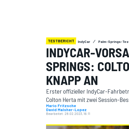
TESTBERICHT
IndyCar
Palm-Springs-Tes
INDYCAR-VORSA
MOTOGP
SPRINGS: COLTO
KNAPP AN
Erster offizieller IndyCar-Fahrbet
Colton Herta mit zwei Session-Be
Mario Fritzsche
David Malsher-Lopez
Bearbeitet:
28.02.2023, 16:11