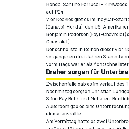
Honda. Santino Ferrucci - Kirkwoods
auf P24.
Vier Rookies gibt es im IndyCar-Star
(Ganassi-Honda), den US-Amerikaner
Benjamin Pedersen (Foyt-Chevrolet) 
Chevrolet).
Der schnellste in Reihen dieser vier 
vergangenen drei Jahren Stammfahrer
vormittags war er als Achtschnellster 
Dreher sorgen für Unterbr
Zwischenfälle gab es im Verlauf des 
Nachmittag sorgten Christian Lundg
Sting Ray Robb und McLaren-Routinier
Außerdem gab es eine Unterbrechung
einmal ausrollte.
Am Vormittag hatte es zwei Unterbr
zurückzuführen, und zwar von Helio