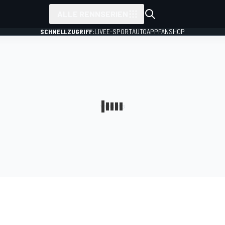
ALLE RENNSERIEN
SCHNELLZUGRIFF:
LIVE
E-SPORT
AUTO
APP
FANSHOP