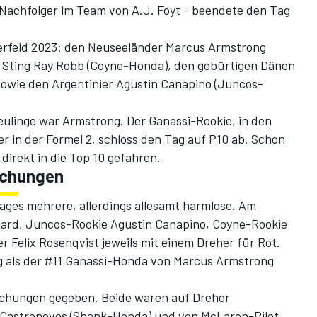
 Nachfolger im Team von A.J. Foyt - beendete den Tag
terfeld 2023: den Neuseeländer Marcus Armstrong
 Sting Ray Robb (Coyne-Honda), den gebürtigen Dänen
sowie den Argentinier Agustin Canapino (Juncos-
Neulinge war Armstrong. Der Ganassi-Rookie, in den
 in der Formel 2, schloss den Tag auf P10 ab. Schon
direkt in die Top 10 gefahren.
echungen
Tages mehrere, allerdings allesamt harmlose. Am
aard, Juncos-Rookie Agustin Canapino, Coyne-Rookie
 Felix Rosenqvist jeweils mit einem Dreher für Rot.
 als der #11 Ganassi-Honda von Marcus Armstrong
echungen gegeben. Beide waren auf Dreher
 Castroneves (Shank-Honda) und von McLaren-Pilot