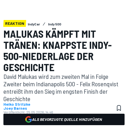
REAKTION
IndyCar
Indy 500
MALUKAS KÄMPFT MIT
TRÄNEN: KNAPPSTE INDY-
500-NIEDERLAGE DER
GESCHICHTE
David Malukas wird zum zweiten Mal in Folge
Zweiter beim Indianapolis 500 - Felix Rosenqvist
entreißt ihm den Sieg im engsten Finish der
Geschichte
Heiko Stritzke
Joey Barnes
Veröffentlicht:
25.05.2026, 14:46
ALS BEVORZUGTE QUELLE HINZUFÜGEN