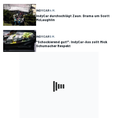
INDYCAR
4 M.
IndyCar durchschlägt Zaun: Drama um Scott
McLaughlin
INDYCAR
5 M.
"Schockierend gut!": IndyCar-Ass zollt Mick
Schumacher Respekt