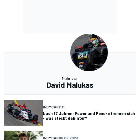
Mehr von
David Malukas
INDYCAR
11 M.
Nach 17 Jahren: Power und Penske trennen sich
- was steckt dahinter?
INDYCAR
08.09.2023