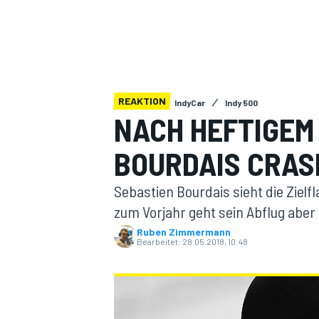
REAKTION
IndyCar
Indy 500
NACH HEFTIGEM 
MOTOGP
BOURDAIS CRAS
Sebastien Bourdais sieht die Zielf
zum Vorjahr geht sein Abflug aber 
Ruben Zimmermann
Bearbeitet:
28.05.2018, 10:48