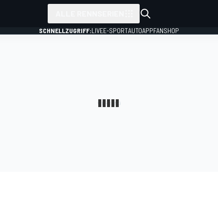
ALLE RENNSERIEN
SCHNELLZUGRIFF:
LIVE
E-SPORT
AUTO
APP
FANSHOP