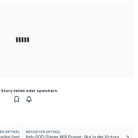
 Story teilen oder speichern
ER ARTIKEL
NÄCHSTER ARTIKEL
 wäre fast
Indy-500-Sieger Will Power: Nur in der Victory