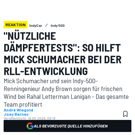
REAKTION
IndyCar
Indy 500
"NÜTZLICHE
DÄMPFERTESTS": SO HILFT
MICK SCHUMACHER BEI DER
RLL-ENTWICKLUNG
Mick Schumacher und sein Indy-500-
Renningenieur Andy Brown sorgen für frischen
Wind bei Rahal Letterman Lanigan - Das gesamte
Team profitiert
André Wiegold
Joey Barnes
Veröffentlicht:
19.05.2026, 09:13
ALS BEVORZUGTE QUELLE HINZUFÜGEN