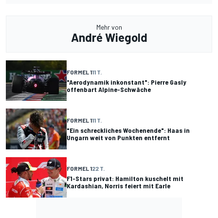
Mehr von
André Wiegold
FORMEL 1
11 T.
"Aerodynamik inkonstant": Pierre Gasly
offenbart Alpine-Schwäche
FORMEL 1
11 T.
"Ein schreckliches Wochenende": Haas in
Ungarn weit von Punkten entfernt
FORMEL 1
22 T.
F1-Stars privat: Hamilton kuschelt mit
Kardashian, Norris feiert mit Earle