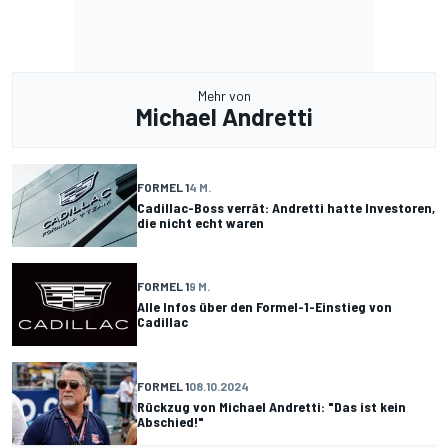
Mehr von
Michael Andretti
FORMEL 1
4 M.
Cadillac-Boss verrät: Andretti hatte Investoren,
die nicht echt waren
FORMEL 1
9 M.
Alle Infos über den Formel-1-Einstieg von
Cadillac
FORMEL 1
08.10.2024
Rückzug von Michael Andretti: "Das ist kein
Abschied!"