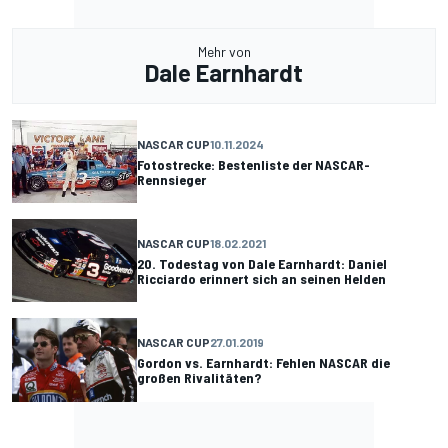
Mehr von
Dale Earnhardt
NASCAR CUP
10.11.2024
Fotostrecke: Bestenliste der NASCAR-
Rennsieger
NASCAR CUP
18.02.2021
20. Todestag von Dale Earnhardt: Daniel
Ricciardo erinnert sich an seinen Helden
NASCAR CUP
27.01.2019
Gordon vs. Earnhardt: Fehlen NASCAR die
großen Rivalitäten?