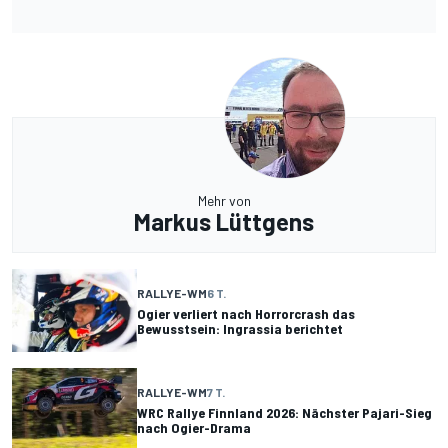
Mehr von
Markus Lüttgens
RALLYE-WM
6 T.
Ogier verliert nach Horrorcrash das
Bewusstsein: Ingrassia berichtet
RALLYE-WM
7 T.
WRC Rallye Finnland 2026: Nächster Pajari-Sieg
nach Ogier-Drama